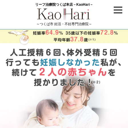
リーフ治療院つくば本店－KaoHari－
～つくば市 妊活・不妊専門治療院～